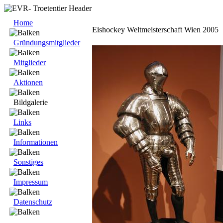
Home
Eishockey Weltmeisterschaft Wien 2005
Gründungsmitglieder
Mitglieder
Aktionen
Bildgalerie
Links
Informationen
Sonstiges
Impressum
Datenschutz