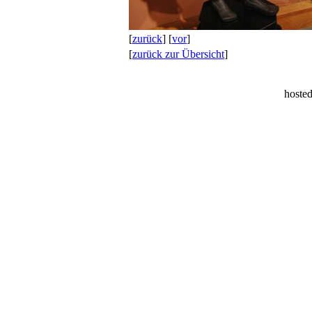
[
zurück
] [
vor
]
[
zurück zur Übersicht
]
hoste